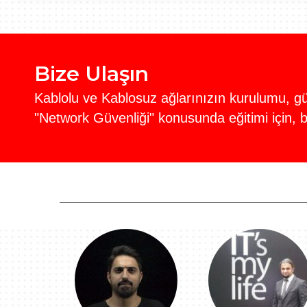
Bize Ulaşın
Kablolu ve Kablosuz ağlarınızın kurulumu, gün
"Network Güvenliği" konusunda eğitimi için, b