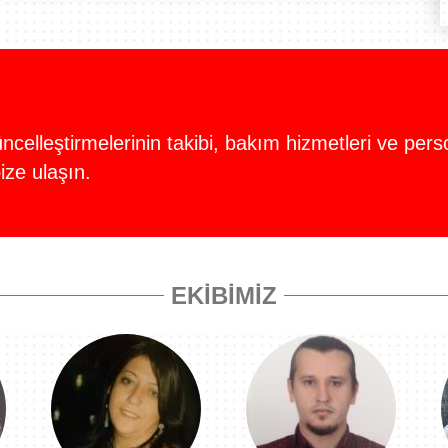
celleştirmelerinin takibi, bakım hizmetleri ve perso
ize ulaşın.
EKIBIMIZ