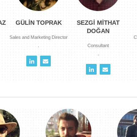
AZ
GÜLIN TOPRAK
SEZGI MITHAT
DOĞAN
Sales and Marketing Director
C
.
Consultant
.