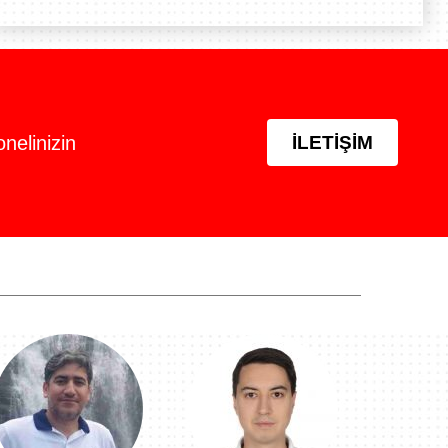
nelinizin
İLETIŞIM